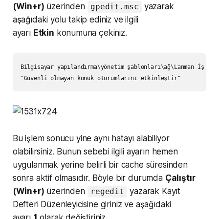
(Win+r)
üzerinden
yazarak
gpedit.msc
aşağıdaki yolu takip ediniz ve ilgili
ayarı
Etkin
konumuna çekiniz.
Bilgisayar yapılandırma\yönetim şablonları\ağ\Lanman İş İsta
Bu işlem sonucu yine aynı hatayı alabiliyor
olabilirsiniz. Bunun sebebi ilgili ayarın hemen
uygulanmak yerine belirli bir cache süresinden
sonra aktif olmasıdır. Böyle bir durumda
Çalıştır
(Win+r)
üzerinden
yazarak Kayıt
regedit
Defteri Düzenleyicisine giriniz ve aşağıdaki
ayarı
1
olarak değiştiriniz.