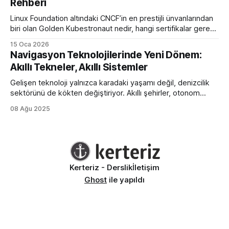
Rehberi
Linux Foundation altındaki CNCF’in en prestijli ünvanlarından
biri olan Golden Kubestronaut nedir, hangi sertifikalar gerekir
ve bu zorlu süreçte nasıl bir yol izlenmelidir? Türkiye’nin 3.
15 Oca 2026
Golden Kubestronaut’undan adım adım başarı rehberi.
Navigasyon Teknolojilerinde Yeni Dönem:
Akıllı Tekneler, Akıllı Sistemler
Gelişen teknoloji yalnızca karadaki yaşamı değil, denizcilik
sektörünü de kökten değiştiriyor. Akıllı şehirler, otonom
araçlar ve nesnelerin interneti (IoT) kavramları artık deniz
08 Ağu 2025
araçlarında da kendine yer bulmuş durumda. Navigasyon
sistemleri, enerji verimliliği, uzaktan kontrol ve güvenlik gibi
alanlarda büyük ilerlemeler yaşanıyor. Geleneksel tekneler,
yerini giderek daha fazla otomasyonla çalışan, gerçek
Kerteriz - Derslik
İletişim
Ghost
ile yapıldı