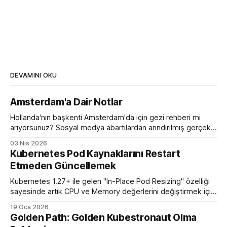
DEVAMINI OKU
Amsterdam'a Dair Notlar
Hollanda'nın başkenti Amsterdam'da için gezi rehberi mi
arıyorsunuz? Sosyal medya abartılardan arındırılmış gerçek
bir eleştirel rehber ile karşınızdayım.
03 Nis 2026
Kubernetes Pod Kaynaklarını Restart
Etmeden Güncellemek
Kubernetes 1.27+ ile gelen "In-Place Pod Resizing" özelliği
sayesinde artık CPU ve Memory değerlerini değiştirmek için
podları öldürüp yeniden başlatmaya son veriyoruz.
19 Oca 2026
Golden Path: Golden Kubestronaut Olma