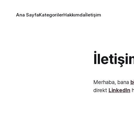
Ana Sayfa
Kategoriler
Hakkımda
İletişim
İletiş
Merhaba, bana
b
direkt
LinkedIn
h