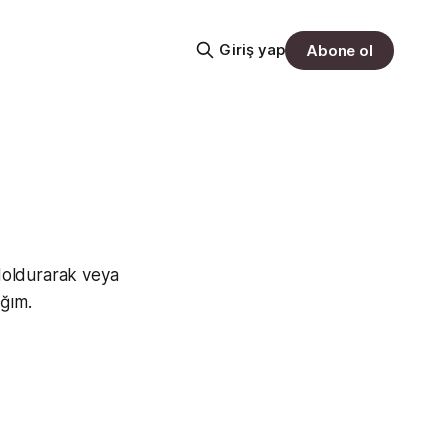
Giriş yap
Abone ol
doldurarak veya
ağım.