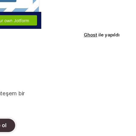
Ghost
ile yapıldı
uhteşem bir
 ol