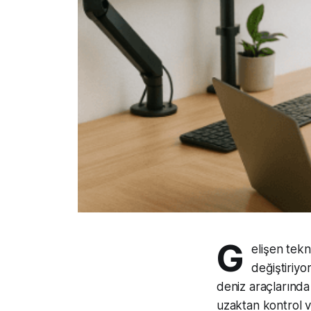
G
elişen tekn
değiştiriyo
deniz araçlarında
uzaktan kontrol v