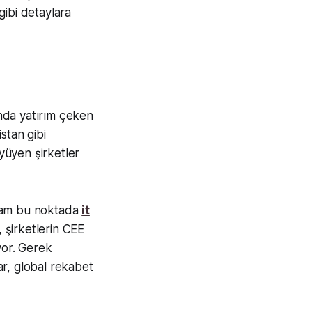
gibi detaylara
ında yatırım çeken
stan gibi
üyüyen şirketler
e tam bu noktada
it
, şirketlerin CEE
yor. Gerek
r, global rekabet