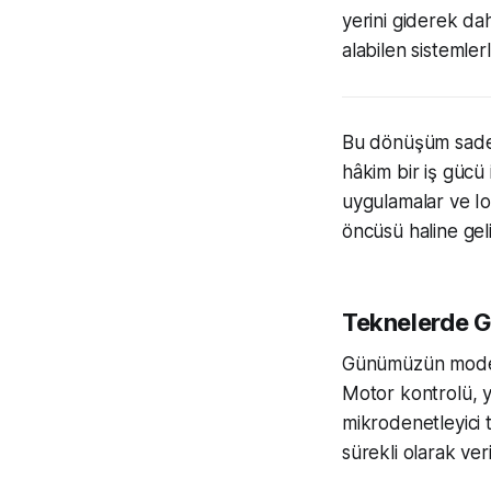
yerini giderek da
alabilen sistemler
Bu dönüşüm sadece
hâkim bir iş gücü
uygulamalar ve Io
öncüsü haline geli
Teknelerde G
Günümüzün modern 
Motor kontrolü, yö
mikrodenetleyici 
sürekli olarak ver