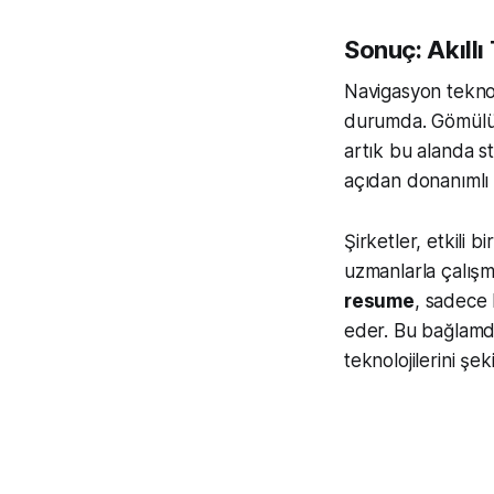
Sonuç: Akıllı 
Navigasyon teknolo
durumda. Gömülü 
artık bu alanda st
açıdan donanımlı 
Şirketler, etkili 
uzmanlarla çalış
resume
, sadece 
eder. Bu bağlam
teknolojilerini şe