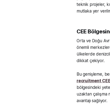
teknik projeler, k
mutlaka yer verilm
CEE Bölgesin
Orta ve Doğu Avru
önemli merkezlerd
ülkelerde denizcil
dikkat çekiyor.
Bu genişleme, ber
recruitment CE
bölgesindeki yete
uzaktan çalışma m
avantajı sağlıyor.