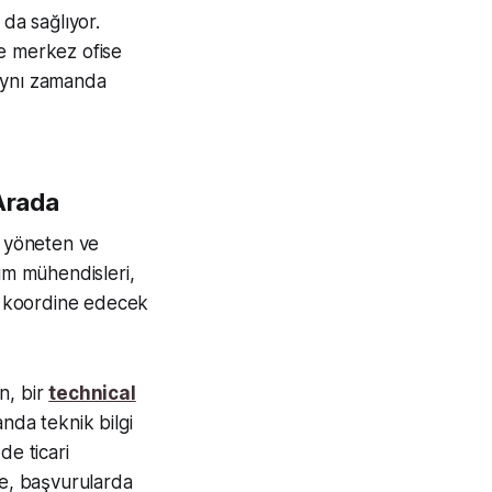
da sağlıyor.
ve merkez ofise
 aynı zamanda
 Arada
, yöneten ve
ım mühendisleri,
ri koordine edecek
in, bir
technical
anda teknik bilgi
de ticari
nle, başvurularda