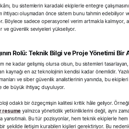
kânı, bu sistemlerin karadaki ekiplerle entegre çalışmasını 
m ihtiyacı oluşmadan önce sistem bunu tahmin edebiliyor 
yor. Böylece sadece operasyonel verim artmakla kalmıyor,
 ve güvenlik seviyeleri yükseliyor.
nın Rolü: Teknik Bilgi ve Proje Yönetimi Bir
m ne kadar gelişmiş olursa olsun, bu sistemleri tasarlayan
n kaynağı en az teknolojinin kendisi kadar önemlidir. Yazıl
anları ve siber güvenlik analistlerinin yanında, bu ekiple
re de büyük ihtiyaç duyuluyor.
oji odaklı bir özgeçmişin kalitesi kritik hâle geliyor. Örneğ
r resume
yalnızca yöneticilik yetkinliklerini değil, aynı zam
a yansıtmalı. Bu tür pozisyonlar, hem teknik ekiplerle hem 
 bir şekilde iletişim kurabilen kişileri gerektiriyor. Bu nede