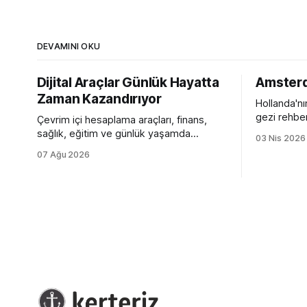
DEVAMINI OKU
Dijital Araçlar Günlük Hayatta
Amsterd
Zaman Kazandırıyor
Hollanda'n
gezi rehbe
Çevrim içi hesaplama araçları, finans,
medya abart
sağlık, eğitim ve günlük yaşamda
03 Nis 2026
bir eleştir
milyonlarca kişinin işini kolaylaştırıyor.
07 Ağu 2026
Dijital hesaplama platformlarının sunduğu
avantajlar.