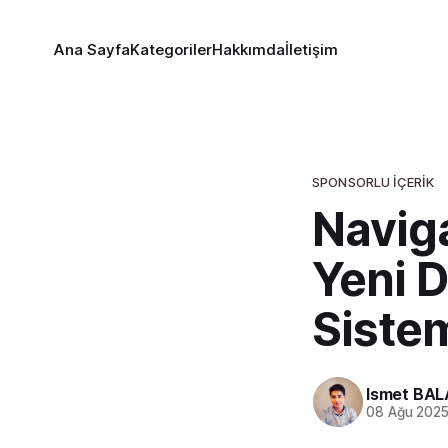
Ana Sayfa
Kategoriler
Hakkımda
İletişim
SPONSORLU İÇERIK
Navig
Yeni D
Siste
Ismet BAL
08 Ağu 202