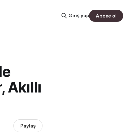
Giriş yap
Abone ol
de
 Akıllı
Paylaş