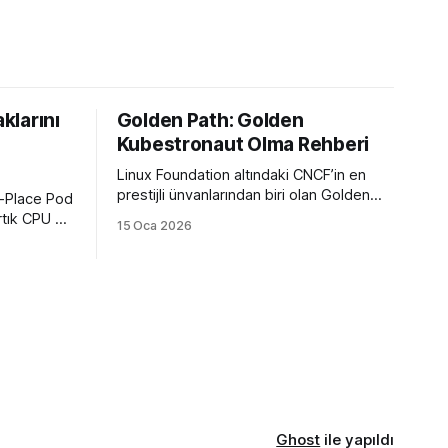
klarını
Golden Path: Golden
Kubestronaut Olma Rehberi
Linux Foundation altındaki CNCF’in en
prestijli ünvanlarından biri olan Golden
n-Place Pod
Kubestronaut nedir, hangi sertifikalar
rtık CPU ve
15 Oca 2026
gerekir ve bu zorlu süreçte nasıl bir yol
k için
izlenmelidir? Türkiye’nin 3. Golden
atmaya son
Kubestronaut’undan adım adım başarı
rehberi.
Ghost
ile yapıldı