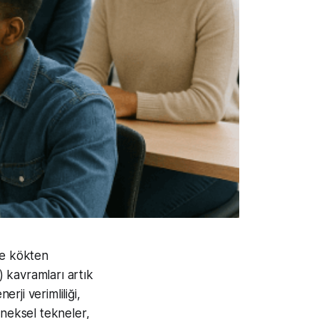
de kökten
T) kavramları artık
ji verimliliği,
eneksel tekneler,