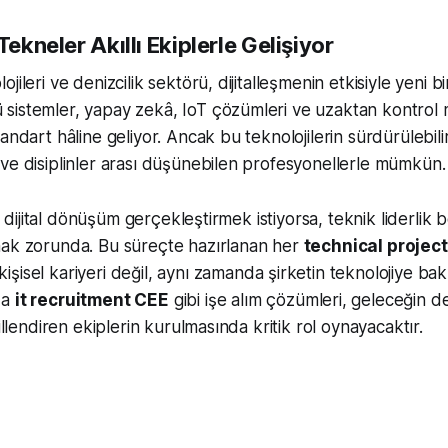
Tekneler Akıllı Ekiplerle Gelişiyor
jileri ve denizcilik sektörü, dijitalleşmenin etkisiyle yeni 
sistemler, yapay zekâ, IoT çözümleri ve uzaktan kontrol 
andart hâline geliyor. Ancak bu teknolojilerin sürdürülebilirl
ve disiplinler arası düşünebilen profesyonellerle mümkün.
bir dijital dönüşüm gerçekleştirmek istiyorsa, teknik liderlik 
mak zorunda. Bu süreçte hazırlanan her
technical projec
kişisel kariyeri değil, aynı zamanda şirketin teknolojiye bak
da
it recruitment CEE
gibi işe alım çözümleri, geleceğin de
killendiren ekiplerin kurulmasında kritik rol oynayacaktır.