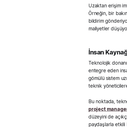
Uzaktan erişim im
Örneğin, bir bakı
bildirim gönderi
maliyetler düşüyor
İnsan Kaynağı
Teknolojik donanı
entegre eden insa
gömülü sistem uzm
teknik yöneticile
Bu noktada, teknol
project manage
düzeyini de açıkç
paydaşlarla etkili