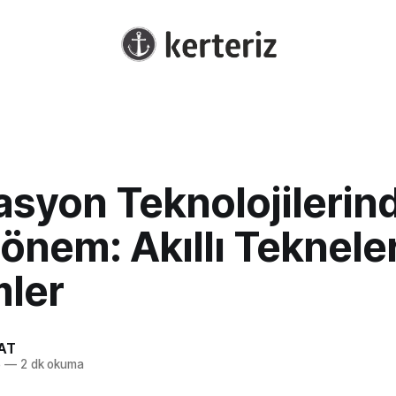
asyon Teknolojilerin
önem: Akıllı Tekneler,
mler
AT
5
—
2 dk okuma