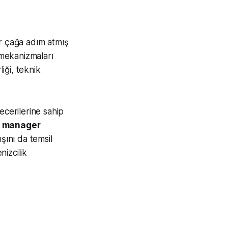
bir çağa adım atmış
mekanizmaları
iği, teknik
becerilerine sahip
t manager
ışını da temsil
nizcilik