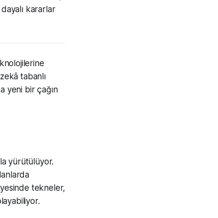
dayalı kararlar
nolojilerine
 zekâ tabanlı
a yeni bir çağın
a yürütülüyor.
alanlarda
ayesinde tekneler,
layabiliyor.