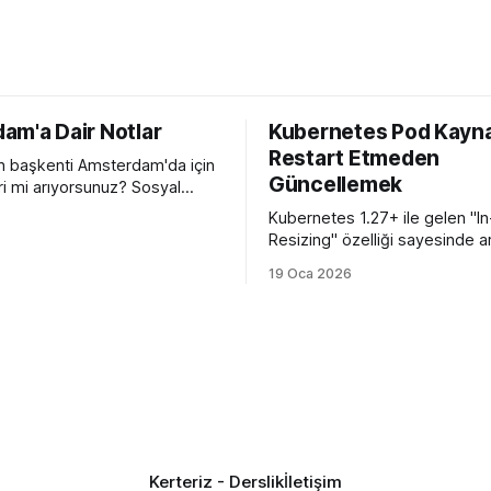
am'a Dair Notlar
Kubernetes Pod Kayna
Restart Etmeden
ın başkenti Amsterdam'da için
Güncellemek
ri mi arıyorsunuz? Sosyal
ılardan arındırılmış gerçek
Kubernetes 1.27+ ile gelen "I
el rehber ile karşınızdayım.
Resizing" özelliği sayesinde a
Memory değerlerini değiştirme
19 Oca 2026
podları öldürüp yeniden başl
veriyoruz.
Kerteriz - Derslik
İletişim