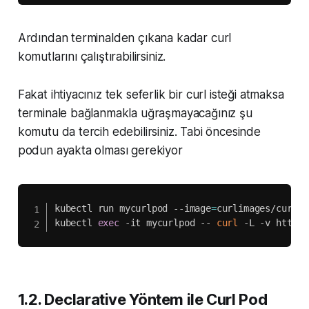
Ardından terminalden çıkana kadar curl
komutlarını çalıştırabilirsiniz.
Fakat ihtiyacınız tek seferlik bir curl isteği atmaksa
terminale bağlanmakla uğraşmayacağınız şu
komutu da tercih edebilirsiniz. Tabi öncesinde
podun ayakta olması gerekiyor
kubectl run mycurlpod --image
=
curlimages/curl -
kubectl 
exec
 -it mycurlpod -- 
curl
 -L -v http:/
1.2. Declarative Yöntem ile Curl Pod