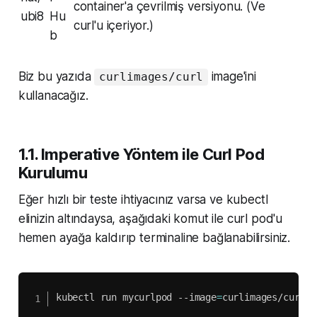
container'a çevrilmiş versiyonu. (Ve
ubi8
Hu
curl'u içeriyor.)
b
Biz bu yazıda
image'ini
curlimages/curl
kullanacağız.
1.1. Imperative Yöntem ile Curl Pod
Kurulumu
Eğer hızlı bir teste ihtiyacınız varsa ve kubectl
elinizin altındaysa, aşağıdaki komut ile curl pod'u
hemen ayağa kaldırıp terminaline bağlanabilirsiniz.
kubectl run mycurlpod --image
=
curlimages/curl -