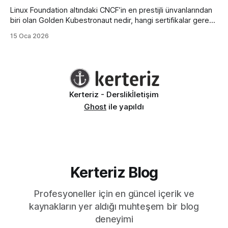
Linux Foundation altındaki CNCF’in en prestijli ünvanlarından
biri olan Golden Kubestronaut nedir, hangi sertifikalar gerekir
ve bu zorlu süreçte nasıl bir yol izlenmelidir? Türkiye’nin 3.
15 Oca 2026
Golden Kubestronaut’undan adım adım başarı rehberi.
Kerteriz - Derslik
İletişim
Ghost
ile yapıldı
Kerteriz Blog
Profesyoneller için en güncel içerik ve
kaynakların yer aldığı muhteşem bir blog
deneyimi