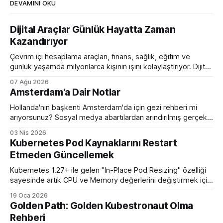
DEVAMINI OKU
Dijital Araçlar Günlük Hayatta Zaman
Kazandırıyor
Çevrim içi hesaplama araçları, finans, sağlık, eğitim ve
günlük yaşamda milyonlarca kişinin işini kolaylaştırıyor. Dijital
hesaplama platformlarının sunduğu avantajlar.
07 Ağu 2026
Amsterdam'a Dair Notlar
Hollanda'nın başkenti Amsterdam'da için gezi rehberi mi
arıyorsunuz? Sosyal medya abartılardan arındırılmış gerçek
bir eleştirel rehber ile karşınızdayım.
03 Nis 2026
Kubernetes Pod Kaynaklarını Restart
Etmeden Güncellemek
Kubernetes 1.27+ ile gelen "In-Place Pod Resizing" özelliği
sayesinde artık CPU ve Memory değerlerini değiştirmek için
podları öldürüp yeniden başlatmaya son veriyoruz.
19 Oca 2026
Golden Path: Golden Kubestronaut Olma
Rehberi