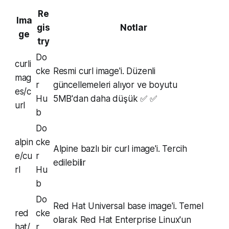
Re
Ima
gis
Notlar
ge
try
Do
curli
cke
Resmi curl image'i. Düzenli
mag
r
güncellemeleri alıyor ve boyutu
es/c
Hu
5MB'dan daha düşük ✅ ✅
url
b
Do
alpin
cke
Alpine bazlı bir curl image'i. Tercih
e/cu
r
edilebilir
rl
Hu
b
Do
Red Hat Universal base image'i. Temel
red
cke
olarak Red Hat Enterprise Linux'un
hat/
r