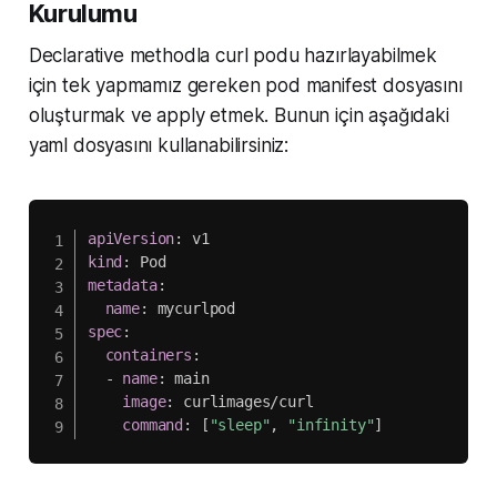
Kurulumu
Declarative methodla curl podu hazırlayabilmek
için tek yapmamız gereken pod manifest dosyasını
oluşturmak ve apply etmek. Bunun için aşağıdaki
yaml dosyasını kullanabilirsiniz:
apiVersion
:
kind
:
metadata
:
name
:
spec
:
containers
:
-
name
:
 main

image
:
 curlimages/curl

command
:
[
"sleep"
,
"infinity"
]