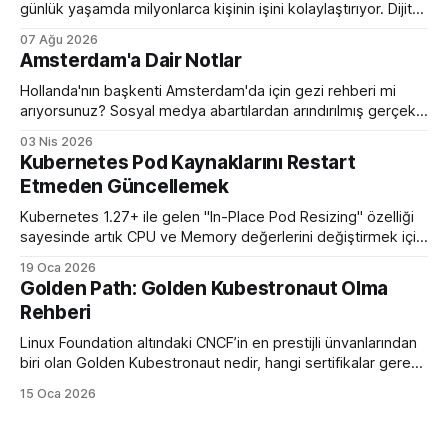
günlük yaşamda milyonlarca kişinin işini kolaylaştırıyor. Dijital
hesaplama platformlarının sunduğu avantajlar.
07 Ağu 2026
Amsterdam'a Dair Notlar
Hollanda'nın başkenti Amsterdam'da için gezi rehberi mi
arıyorsunuz? Sosyal medya abartılardan arındırılmış gerçek
bir eleştirel rehber ile karşınızdayım.
03 Nis 2026
Kubernetes Pod Kaynaklarını Restart
Etmeden Güncellemek
Kubernetes 1.27+ ile gelen "In-Place Pod Resizing" özelliği
sayesinde artık CPU ve Memory değerlerini değiştirmek için
podları öldürüp yeniden başlatmaya son veriyoruz.
19 Oca 2026
Golden Path: Golden Kubestronaut Olma
Rehberi
Linux Foundation altındaki CNCF’in en prestijli ünvanlarından
biri olan Golden Kubestronaut nedir, hangi sertifikalar gerekir
ve bu zorlu süreçte nasıl bir yol izlenmelidir? Türkiye’nin 3.
15 Oca 2026
Golden Kubestronaut’undan adım adım başarı rehberi.