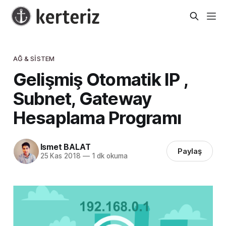
AĞ & SISTEM
Gelişmiş Otomatik IP ,
Subnet, Gateway
Hesaplama Programı
Ismet BALAT
Paylaş
25 Kas 2018
—
1 dk okuma