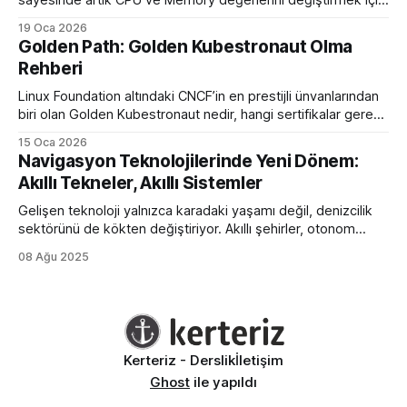
podları öldürüp yeniden başlatmaya son veriyoruz.
19 Oca 2026
Golden Path: Golden Kubestronaut Olma
Rehberi
Linux Foundation altındaki CNCF’in en prestijli ünvanlarından
biri olan Golden Kubestronaut nedir, hangi sertifikalar gerekir
ve bu zorlu süreçte nasıl bir yol izlenmelidir? Türkiye’nin 3.
15 Oca 2026
Golden Kubestronaut’undan adım adım başarı rehberi.
Navigasyon Teknolojilerinde Yeni Dönem:
Akıllı Tekneler, Akıllı Sistemler
Gelişen teknoloji yalnızca karadaki yaşamı değil, denizcilik
sektörünü de kökten değiştiriyor. Akıllı şehirler, otonom
araçlar ve nesnelerin interneti (IoT) kavramları artık deniz
08 Ağu 2025
araçlarında da kendine yer bulmuş durumda. Navigasyon
sistemleri, enerji verimliliği, uzaktan kontrol ve güvenlik gibi
alanlarda büyük ilerlemeler yaşanıyor. Geleneksel tekneler,
yerini giderek daha fazla otomasyonla çalışan, gerçek
Kerteriz - Derslik
İletişim
Ghost
ile yapıldı