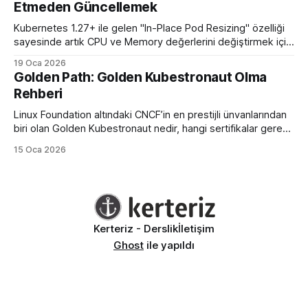
Etmeden Güncellemek
Kubernetes 1.27+ ile gelen "In-Place Pod Resizing" özelliği
sayesinde artık CPU ve Memory değerlerini değiştirmek için
podları öldürüp yeniden başlatmaya son veriyoruz.
19 Oca 2026
Golden Path: Golden Kubestronaut Olma
Rehberi
Linux Foundation altındaki CNCF’in en prestijli ünvanlarından
biri olan Golden Kubestronaut nedir, hangi sertifikalar gerekir
ve bu zorlu süreçte nasıl bir yol izlenmelidir? Türkiye’nin 3.
15 Oca 2026
Golden Kubestronaut’undan adım adım başarı rehberi.
Kerteriz - Derslik
İletişim
Ghost
ile yapıldı