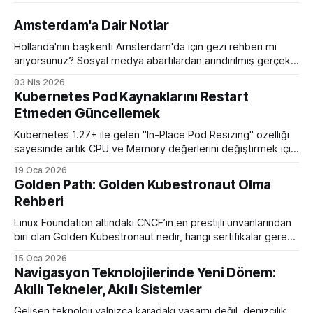
Amsterdam'a Dair Notlar
Hollanda'nın başkenti Amsterdam'da için gezi rehberi mi
arıyorsunuz? Sosyal medya abartılardan arındırılmış gerçek
bir eleştirel rehber ile karşınızdayım.
03 Nis 2026
Kubernetes Pod Kaynaklarını Restart
Etmeden Güncellemek
Kubernetes 1.27+ ile gelen "In-Place Pod Resizing" özelliği
sayesinde artık CPU ve Memory değerlerini değiştirmek için
podları öldürüp yeniden başlatmaya son veriyoruz.
19 Oca 2026
Golden Path: Golden Kubestronaut Olma
Rehberi
Linux Foundation altındaki CNCF’in en prestijli ünvanlarından
biri olan Golden Kubestronaut nedir, hangi sertifikalar gerekir
ve bu zorlu süreçte nasıl bir yol izlenmelidir? Türkiye’nin 3.
15 Oca 2026
Golden Kubestronaut’undan adım adım başarı rehberi.
Navigasyon Teknolojilerinde Yeni Dönem:
Akıllı Tekneler, Akıllı Sistemler
Gelişen teknoloji yalnızca karadaki yaşamı değil, denizcilik