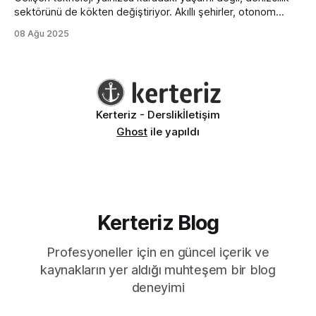
sektörünü de kökten değiştiriyor. Akıllı şehirler, otonom
araçlar ve nesnelerin interneti (IoT) kavramları artık deniz
08 Ağu 2025
araçlarında da kendine yer bulmuş durumda. Navigasyon
sistemleri, enerji verimliliği, uzaktan kontrol ve güvenlik gibi
alanlarda büyük ilerlemeler yaşanıyor. Geleneksel tekneler,
yerini giderek daha fazla otomasyonla çalışan, gerçek
Kerteriz - Derslik
İletişim
Ghost
ile yapıldı
Kerteriz Blog
Profesyoneller için en güncel içerik ve
kaynakların yer aldığı muhteşem bir blog
deneyimi