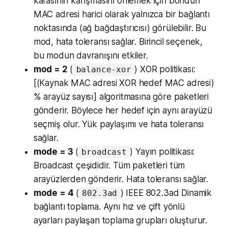
kafasının karışmasını önlemek için bondun
MAC adresi harici olarak yalnızca bir bağlantı
noktasında (ağ bağdaştırıcısı) görülebilir. Bu
mod, hata toleransı sağlar. Birincil seçenek,
bu modun davranışını etkiler.
mod = 2
(
) XOR politikası:
balance-xor
[(Kaynak MAC adresi XOR hedef MAC adresi)
% arayüz sayısı] algoritmasına göre paketleri
gönderir. Böylece her hedef için aynı arayüzü
seçmiş olur. Yük paylaşımı ve hata toleransı
sağlar.
mode = 3
(
) Yayın politikası:
broadcast
Broadcast çeşididir. Tüm paketleri tüm
arayüzlerden gönderir. Hata toleransı sağlar.
mode = 4
(
) IEEE 802.3ad Dinamik
802.3ad
bağlantı toplama. Aynı hız ve çift yönlü
ayarları paylaşan toplama grupları oluşturur.