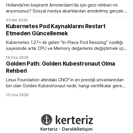
Hollanda'nın başkenti Amsterdam'da için gezi rehberi mi
arıyorsunuz? Sosyal medya abartılardan arındırılmış gerçek
bir eleştirel rehber ile karşınızdayım.
03 Nis 2026
Kubernetes Pod Kaynaklarını Restart
Etmeden Güncellemek
Kubernetes 1.27+ ile gelen "In-Place Pod Resizing" özelliği
sayesinde artık CPU ve Memory değerlerini değiştirmek için
podları öldürüp yeniden başlatmaya son veriyoruz.
19 Oca 2026
Golden Path: Golden Kubestronaut Olma
Rehberi
Linux Foundation altındaki CNCF’in en prestijli ünvanlarından
biri olan Golden Kubestronaut nedir, hangi sertifikalar gerekir
ve bu zorlu süreçte nasıl bir yol izlenmelidir? Türkiye’nin 3.
15 Oca 2026
Golden Kubestronaut’undan adım adım başarı rehberi.
Kerteriz - Derslik
İletişim