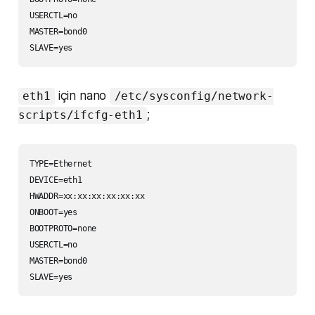
USERCTL=no

MASTER=bond0

için nano
eth1
/etc/sysconfig/network-
;
scripts/ifcfg-eth1
TYPE=Ethernet

DEVICE=eth1

HWADDR=xx:xx:xx:xx:xx:xx

ONBOOT=yes

BOOTPROTO=none

USERCTL=no

MASTER=bond0
