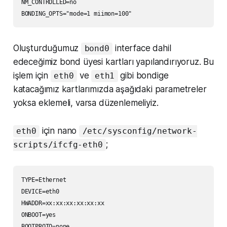
NM_CONTROLLED=no

Oluşturduğumuz
interface dahil
bond0
edeceğimiz bond üyesi kartları yapılandırıyoruz. Bu
işlem için
ve
gibi bondige
eth0
eth1
katacağımız kartlarımızda aşağıdaki parametreler
yoksa eklemeli, varsa düzenlemeliyiz.
için nano
eth0
/etc/sysconfig/network-
;
scripts/ifcfg-eth0
TYPE=Ethernet

DEVICE=eth0

HWADDR=xx:xx:xx:xx:xx:xx

ONBOOT=yes

BOOTPROTO=none
