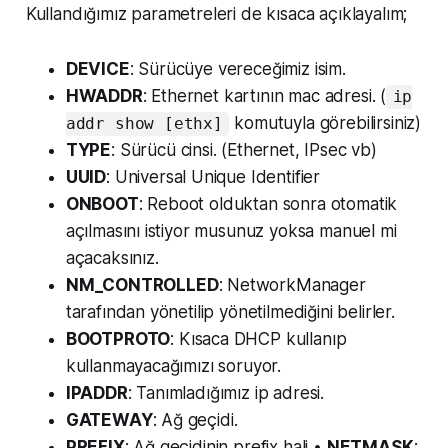
Kullandığımız parametreleri de kısaca açıklayalım;
DEVICE
: Sürücüye vereceğimiz isim.
HWADDR
: Ethernet kartının mac adresi. (
ip
komutuyla görebilirsiniz)
addr show [ethx]
TYPE
: Sürücü cinsi. (Ethernet, IPsec vb)
UUID
: Universal Unique Identifier
ONBOOT
: Reboot olduktan sonra otomatik
açılmasını istiyor musunuz yoksa manuel mi
açacaksınız.
NM_CONTROLLED
: NetworkManager
tarafından yönetilip yönetilmediğini belirler.
BOOTPROTO
: Kısaca DHCP kullanıp
kullanmayacağımızı soruyor.
IPADDR
: Tanımladığımız ip adresi.
GATEWAY
: Ağ geçidi.
PREFIX
: Ağ geçidinin prefix hali •
NETMASK
: