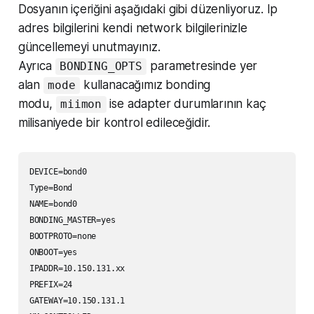
Dosyanın içeriğini aşağıdaki gibi düzenliyoruz. Ip
adres bilgilerini kendi network bilgilerinizle
güncellemeyi unutmayınız.
Ayrıca
parametresinde yer
BONDING_OPTS
alan
kullanacağımız bonding
mode
modu,
ise adapter durumlarının kaç
miimon
milisaniyede bir kontrol edileceğidir.
DEVICE=bond0

Type=Bond

NAME=bond0

BONDING_MASTER=yes

BOOTPROTO=none

ONBOOT=yes

IPADDR=10.150.131.xx

PREFIX=24

GATEWAY=10.150.131.1
