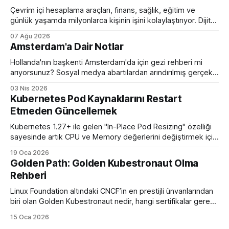
Çevrim içi hesaplama araçları, finans, sağlık, eğitim ve
günlük yaşamda milyonlarca kişinin işini kolaylaştırıyor. Dijital
hesaplama platformlarının sunduğu avantajlar.
07 Ağu 2026
Amsterdam'a Dair Notlar
Hollanda'nın başkenti Amsterdam'da için gezi rehberi mi
arıyorsunuz? Sosyal medya abartılardan arındırılmış gerçek
bir eleştirel rehber ile karşınızdayım.
03 Nis 2026
Kubernetes Pod Kaynaklarını Restart
Etmeden Güncellemek
Kubernetes 1.27+ ile gelen "In-Place Pod Resizing" özelliği
sayesinde artık CPU ve Memory değerlerini değiştirmek için
podları öldürüp yeniden başlatmaya son veriyoruz.
19 Oca 2026
Golden Path: Golden Kubestronaut Olma
Rehberi
Linux Foundation altındaki CNCF’in en prestijli ünvanlarından
biri olan Golden Kubestronaut nedir, hangi sertifikalar gerekir
ve bu zorlu süreçte nasıl bir yol izlenmelidir? Türkiye’nin 3.
15 Oca 2026
Golden Kubestronaut’undan adım adım başarı rehberi.