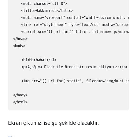
    <meta charset="utf-8">

    <title>Hakkımızda</title>

    <meta name="viewport" content="width=device-width, initi
    <link rel="stylesheet" type="text/css" media="screen" hr
    <script src="{{ url_for('static', filename='js/main.js')
</head>

<body>

    <h1>Merhaba!</h1>

    <p>Aşağıya Flask ile örnek bir resim ekliyoruz:</p>

    <img src="{{ url_for('static', filename='img/kurt.jpg') 
</body>

Ekran çıktımızı ise şu şekilde olacaktır.