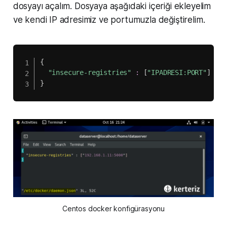
dosyayı açalım. Dosyaya aşağıdaki içeriği ekleyelim
ve kendi IP adresimiz ve portumuzla değiştirelim.
{
"insecure-registries"
:
[
"IPADRESI:PORT"
]
}
Centos docker konfigürasyonu