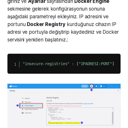
giriniz ve
Ayarlar
sayfasından
Docker Engine
sekmesine gelerek konfigürasyonun sonuna
aşağıdaki parametreyi ekleyiniz. IP adresini ve
portunu
Docker Registry
kurduğunuz cihazın IP
adresi ve portuyla değiştirip kaydediniz ve Docker
servisini yeniden başlatınız.:
"insecure-registries"
:
[
"IPADRESI:PORT"
]