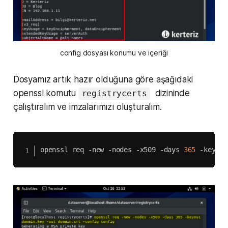
config dosyası konumu ve içeriği
Dosyamız artık hazır olduğuna göre aşağıdaki
openssl komutu
dizininde
registrycerts
çalıştıralım ve imzalarımızı oluşturalım.
openssl req -new -nodes -x509 -days 
365
 -keyout