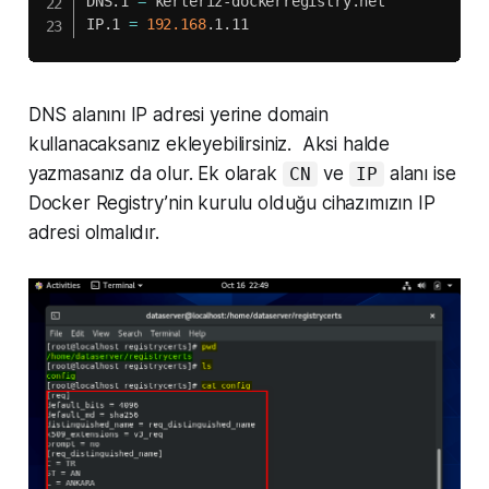
DNS.1 
=
 kerteriz-dockerregistry.net

IP.1 
=
192.168
.1.11
DNS alanını IP adresi yerine domain
kullanacaksanız ekleyebilirsiniz. Aksi halde
yazmasanız da olur. Ek olarak
ve
alanı ise
CN
IP
Docker Registry’nin kurulu olduğu cihazımızın IP
adresi olmalıdır.