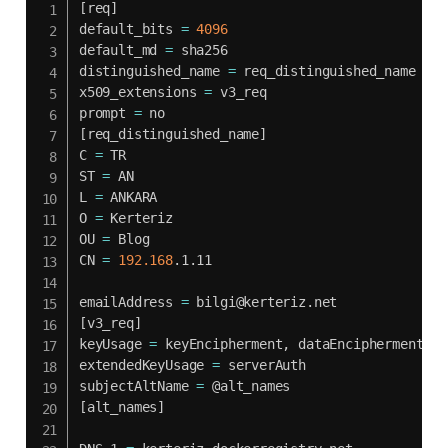
[
req
]
default_bits 
=
4096
default_md 
=
 sha256

distinguished_name 
=
 req_distinguished_name

x509_extensions 
=
 v3_req

prompt 
=
[
req_distinguished_name
]
C 
=
 TR

ST 
=
 AN

L 
=
 ANKARA

O 
=
 Kerteriz

OU 
=
 Blog

CN 
=
192.168
.1.11

emailAddress 
=
[
v3_req
]
keyUsage 
=
 keyEncipherment, dataEncipherment

extendedKeyUsage 
=
 serverAuth

subjectAltName 
=
[
alt_names
]