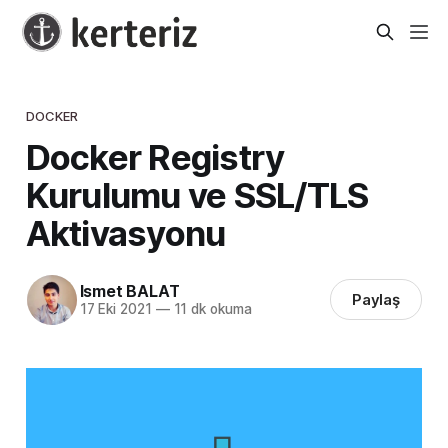
DOCKER
Docker Registry
Kurulumu ve SSL/TLS
Aktivasyonu
Ismet BALAT
Paylaş
17 Eki 2021
—
11 dk okuma