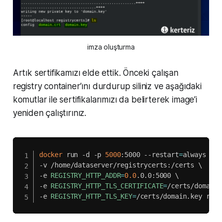
imza oluşturma
Artık sertifikamızı elde ettik. Önceki çalışan
registry container’ını durdurup siliniz ve aşağıdaki
komutlar ile sertifikalarımızı da belirterek image’i
yeniden çalıştırınız.
docker
 run -d -p 
5000
:5000 --restart
=
always --n
-v /home/dataserver/registrycerts:/certs 
\
-e 
REGISTRY_HTTP_ADDR
=
0.0
.0.0:5000 
\
-e 
REGISTRY_HTTP_TLS_CERTIFICATE
=
/certs/domain.
-e 
REGISTRY_HTTP_TLS_KEY
=
/certs/domain.key regi