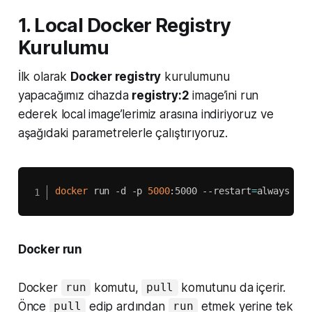
1. Local Docker Registry
Kurulumu
İlk olarak
Docker registry
kurulumunu
yapacağımız cihazda
registry:2
image’ini run
ederek local image’lerimiz arasına indiriyoruz ve
aşağıdaki parametrelerle çalıştırıyoruz.
docker
 run -d -p 
5000
:5000 --restart
=
always --n
Docker run
Docker
komutu,
komutunu da içerir.
run
pull
Önce
edip ardından
etmek yerine tek
pull
run