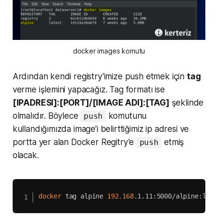
docker images komutu
Ardından kendi registry’imize push etmek için
tag
verme işlemini yapacağız. Tag formatı ise
[IPADRESI]:[PORT]/[IMAGE ADI]:[TAG]
şeklinde
olmalıdır. Böylece
komutunu
push
kullandığımızda image’i belirttiğimiz ip adresi ve
portta yer alan Docker Regitry’e
etmiş
push
olacak.
docker
 tag alpine 
192.168
.1.11:5000/alpine:late