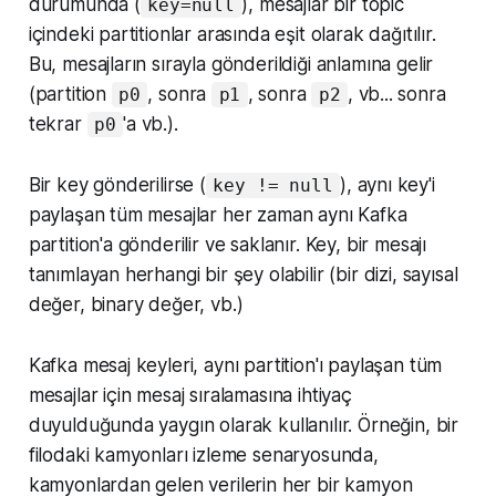
durumunda (
), mesajlar bir topic
key=null
içindeki partitionlar arasında eşit olarak dağıtılır.
Bu, mesajların sırayla gönderildiği anlamına gelir
(partition
, sonra
, sonra
, vb... sonra
p0
p1
p2
tekrar
'a vb.).
p0
Bir key gönderilirse (
), aynı key'i
key != null
paylaşan tüm mesajlar her zaman aynı Kafka
partition'a gönderilir ve saklanır. Key, bir mesajı
tanımlayan herhangi bir şey olabilir (bir dizi, sayısal
değer, binary değer, vb.)
Kafka mesaj keyleri, aynı partition'ı paylaşan tüm
mesajlar için mesaj sıralamasına ihtiyaç
duyulduğunda yaygın olarak kullanılır. Örneğin, bir
filodaki kamyonları izleme senaryosunda,
kamyonlardan gelen verilerin her bir kamyon