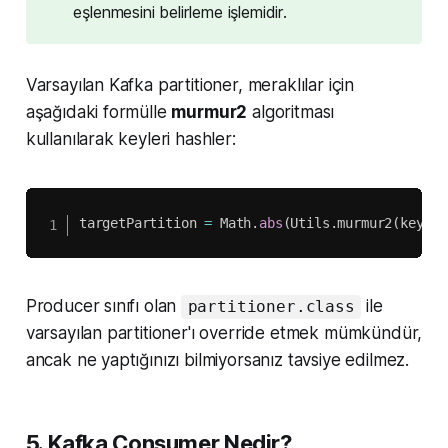
eşlenmesini belirleme işlemidir.
Varsayılan Kafka partitioner, meraklılar için
aşağıdaki formülle
murmur2
algoritması
kullanılarak keyleri hashler:
targetPartition 
=
 Math
.
abs
(
Utils
.
murmur2
(
keyByt
Producer sınıfı olan
ile
partitioner.class
varsayılan partitioner'ı override etmek mümkündür,
ancak ne yaptığınızı bilmiyorsanız tavsiye edilmez.
5. Kafka Consumer Nedir?