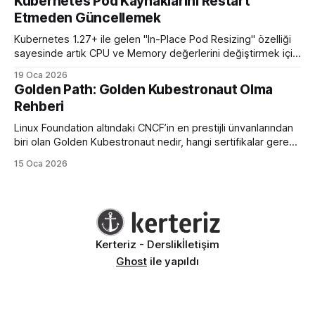
Kubernetes Pod Kaynaklarını Restart
Etmeden Güncellemek
Kubernetes 1.27+ ile gelen "In-Place Pod Resizing" özelliği
sayesinde artık CPU ve Memory değerlerini değiştirmek için
podları öldürüp yeniden başlatmaya son veriyoruz.
19 Oca 2026
Golden Path: Golden Kubestronaut Olma
Rehberi
Linux Foundation altındaki CNCF’in en prestijli ünvanlarından
biri olan Golden Kubestronaut nedir, hangi sertifikalar gerekir
ve bu zorlu süreçte nasıl bir yol izlenmelidir? Türkiye’nin 3.
15 Oca 2026
Golden Kubestronaut’undan adım adım başarı rehberi.
Kerteriz - Derslik
İletişim
Ghost
ile yapıldı