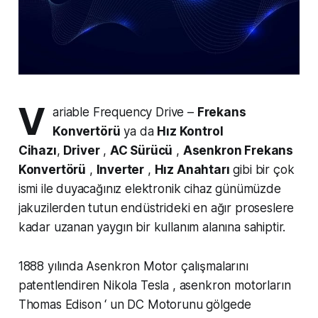
V
ariable Frequency Drive –
Frekans
Konvertörü
ya da
Hız Kontrol
Cihazı
,
Driver
,
AC Sürücü
,
Asenkron Frekans
Konvertörü
,
Inverter
,
Hız Anahtarı
gibi bir çok
ismi ile duyacağınız elektronik cihaz günümüzde
jakuzilerden tutun endüstrideki en ağır proseslere
kadar uzanan yaygın bir kullanım alanına sahiptir.
1888 yılında Asenkron Motor çalışmalarını
patentlendiren Nikola Tesla , asenkron motorların
Thomas Edison ‘ un DC Motorunu gölgede