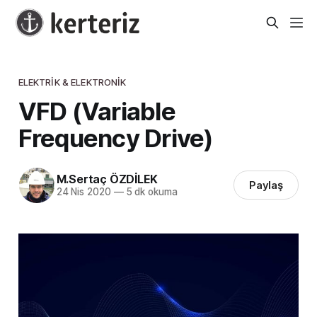
ELEKTRIK & ELEKTRONIK
VFD (Variable
Frequency Drive)
M.Sertaç ÖZDİLEK
Paylaş
24 Nis 2020
—
5 dk okuma